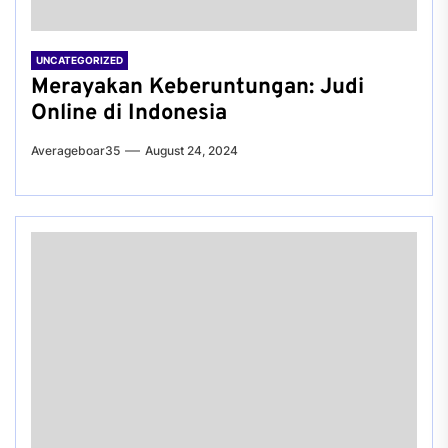
UNCATEGORIZED
Merayakan Keberuntungan: Judi
Online di Indonesia
Averageboar35
August 24, 2024