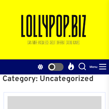
Skip
to
the
lol
content
Menu
Category:
Uncategorized