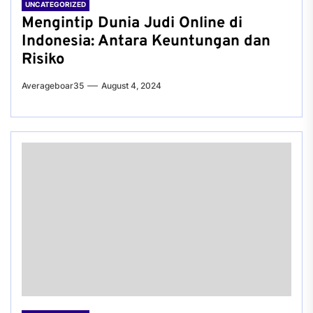
UNCATEGORIZED
Mengintip Dunia Judi Online di
Indonesia: Antara Keuntungan dan
Risiko
Averageboar35
August 4, 2024