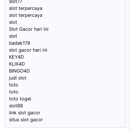
slot77
slot terpercaya
slot terpercaya
slot
Slot Gacor hari ini
slot
badak178
slot gacor hari ini
KEY4D
KLIX4D
BINGO4D
judi slot
toto
toto
toto togel
slot88
link slot gacor
situs slot gacor